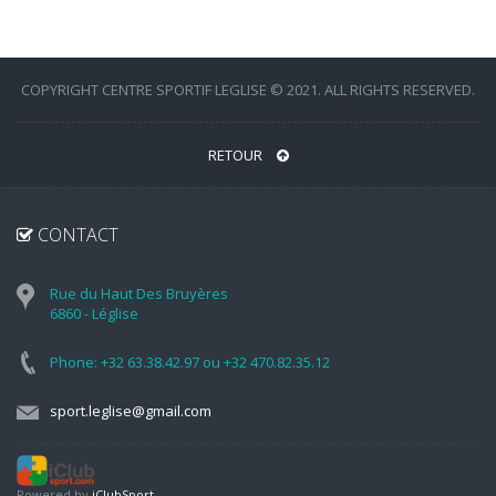
COPYRIGHT CENTRE SPORTIF LEGLISE © 2021. ALL RIGHTS RESERVED.
RETOUR
CONTACT
Rue du Haut Des Bruyères
6860 - Léglise
Phone: +32 63.38.42.97 ou +32 470.82.35.12
sport.leglise@gmail.com
Powered by
iClubSport